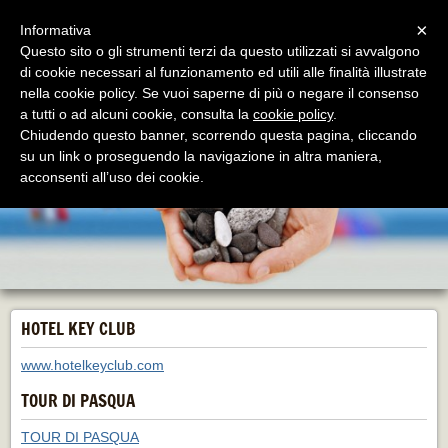
Menu
×
Informativa
Questo sito o gli strumenti terzi da questo utilizzati si avvalgono
di cookie necessari al funzionamento ed utili alle finalità illustrate
Hotel Residence Key Club
nella cookie policy. Se vuoi saperne di più o negare il consenso
Montalto di Castro - Marina - un mare di cultura
a tutti o ad alcuni cookie, consulta la
cookie policy
.
Chiudendo questo banner, scorrendo questa pagina, cliccando
su un link o proseguendo la navigazione in altra maniera,
acconsenti all’uso dei cookie.
HOTEL KEY CLUB
www.hotelkeyclub.com
TOUR DI PASQUA
TOUR DI PASQUA