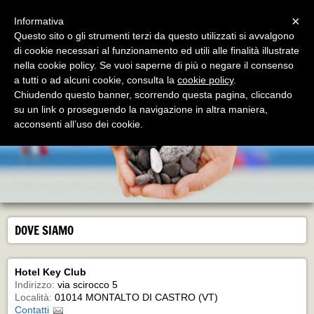
Menu
×
Informativa
Questo sito o gli strumenti terzi da questo utilizzati si avvalgono
di cookie necessari al funzionamento ed utili alle finalità illustrate
Hotel Residence Key Club
nella cookie policy. Se vuoi saperne di più o negare il consenso
Montalto di Castro - Marina - un mare di cultura
a tutti o ad alcuni cookie, consulta la
cookie policy
.
Chiudendo questo banner, scorrendo questa pagina, cliccando
su un link o proseguendo la navigazione in altra maniera,
acconsenti all’uso dei cookie.
DOVE SIAMO
Hotel Key Club
Indirizzo:
via scirocco 5
Località:
01014 MONTALTO DI CASTRO (VT)
Contatti