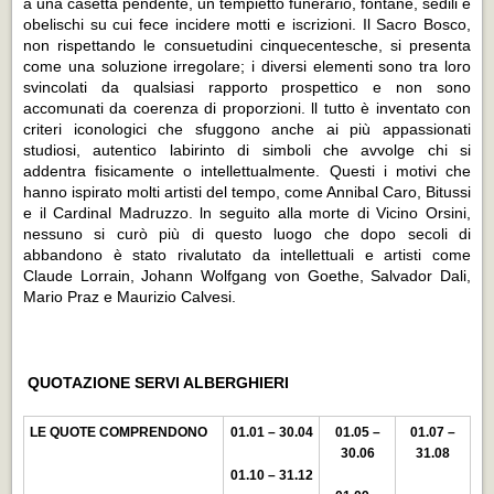
a una casetta pendente, un tempietto funerario, fontane, sedili e
obelischi su cui fece incidere motti e iscrizioni. Il Sacro Bosco,
non rispettando le consuetudini cinquecentesche, si presenta
come una soluzione irregolare; i diversi elementi sono tra loro
svincolati da qualsiasi rapporto prospettico e non sono
accomunati da coerenza di proporzioni. ll tutto è inventato con
criteri iconologici che sfuggono anche ai più appassionati
studiosi, autentico labirinto di simboli che avvolge chi si
addentra fisicamente o intellettualmente. Questi i motivi che
hanno ispirato molti artisti del tempo, come Annibal Caro, Bitussi
e il Cardinal Madruzzo. ln seguito alla morte di Vicino Orsini,
nessuno si curò più di questo luogo che dopo secoli di
abbandono è stato rivalutato da intellettuali e artisti come
Claude Lorrain, Johann Wolfgang von Goethe, Salvador Dali,
Mario Praz e Maurizio Calvesi.
QUOTAZIONE SERVI ALBERGHIERI
LE QUOTE COMPRENDONO
01.01 – 30.04
01.05 –
01.07 –
30.06
31.08
01.10 – 31.12