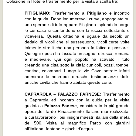
Colazione in Hotel e trasferimento per la visita a scelta tra:
PITIGLIANO
: Trasferimento a
Pitigliano
e incontro
con la guida
.
Dopo innumerevoli curve, appoggiato su
uno sperone di tufo appare Pitigliano: splendido borgo
le cui case si confondono con la roccia sottostante e
viceversa. Questa cittadina è uguale da secoli: un
dedalo di vicoli che si susseguono, vicoli certe volte
talmente stretti che una persona fa fatica a passarci.
Qui ogni epoca ha lasciato un segno: etrusca, romana
e medievale. Qui ogni popolo ha scavato il tufo
creando una città sotto la città: cunicoli, pozzi, tombe,
cantine, colombari. Lungo le vie Cave potrete infatti
ammirare le necropoli etrusche testimonianze delle
antiche civiltà che hanno abitato queste zone.
CAPRAROLA – PALAZZO FARNESE:
Trasferimento
a Caprarola ed incontro con la guida per la visita
guidata a
Palazzo Fanese
, considerata la più grande
opera del Tardo Rinascimento Italiano mai realizzata,
a cui lavorarono i più insigni maestri italiani della metà
del 500. Visita al magnifico Parco con giardini
all’italiana, fontane e giochi d’acqua.