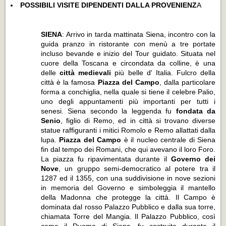
POSSIBILI VISITE DIPENDENTI DALLA PROVENIENZ
A
SIENA
: Arrivo in tarda mattinata Siena, incontro con la
guida pranzo in ristorante con menù a tre portate
incluso bevande e inizio del Tour guidato. Situata nel
cuore della Toscana e circondata da colline, è una
delle
città medievali
più belle d' Italia. Fulcro della
città è la famosa
Piazza del Campo
, dalla particolare
forma a conchiglia, nella quale si tiene il celebre Palio,
uno degli appuntamenti più importanti per tutti i
senesi. Siena secondo la leggenda fu
fondata da
Senio
, figlio di Remo, ed in città si trovano diverse
statue raffiguranti i mitici Romolo e Remo allattati dalla
lupa.
Piazza del Campo
è il nucleo centrale di Siena
fin dal tempo dei Romani, che qui avevano il loro Foro.
La piazza fu ripavimentata durante il
Governo dei
Nove
, un gruppo semi-democratico al potere tra il
1287 ed il 1355, con una suddivisione in nove sezioni
in memoria del Governo e simboleggia il mantello
della Madonna che protegge la città. Il Campo è
dominata dal rosso
Palazzo Pubblico
e dalla sua torre,
chiamata Torre del Mangia. Il Palazzo Pubblico, così