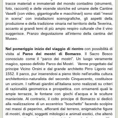
tracce materiali e immateriali del mondo contadino (strumenti,
foto, racconti) e delle vicende storiche ed umane delle Cantine
Vaselli (con video, gigantografie e macchinari) sono stati “messi
in scena” con installazioni scenografiche, gli aspetti della
produzione e della tradizione vinaria nel territorio della Teverina,
accanto ai grandi temi di più ampio respiro culturale che il vino
suggerisce. Pranzo degustazione all’interno della cantina del
Museo.
Nel pomeriggio inizio del viaggio di rientro
con possibilità di
visita al
Parco dei mostri di Bomarzo
. Il Sacro Bosco
conosciuto come il “parco dei mostri”. Un luogo veramente
magico, spesso definito Parco dei Mostri. Venne progettato dal
principe Vicino Orsini e dal grande architetto Pirro Ligorio nel
1552. lI parco, pur inserendosi a pieno titolo nell'erudita cultura
architettonico-naturalista del secondo Cinquecento, costituisce
un unicum. I raffinati giardini all'italiana sono realizzati su criteri
di razionalità geometrica e prospettica. con ornamenti quali le
ampie terrazze, le fontane con giochi d'acqua e le sculture
manieriste. Al contrario, il colto principe di Bomarzo si dedicò
alla realizzazione di un eccentrico "boschetto" facendo scolpire
nei massi di peperino, affioranti dal terreno, enigmatiche figure
di mostri, draghi, soggetti mitologici e animali esotici, che altenò