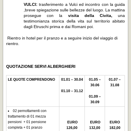
VULCI:
trasferimento a Vulci ed incontro con la guida
,breve spiegazione sulle bellezze del luogo. La mattina
prosegue con la
visita della Civita,
una
testimonianza storica della vita sul territorio abitato
dagli Etruschi prima e dai Romani poi.
Rientro in hotel per il pranzo e a seguire inizio del viaggio di
rientro.
QUOTAZIONE SERVI ALBERGHIERI
LE QUOTE COMPRENDONO
01.01 – 30.04
01.05 –
01.07 –
30.06
31.08
01.10 – 31.12
01.09 –
30.09
02 pernottamenti con
trattamento di 01 mezza
pensioni + 01 pensione
EURO
EURO
EURO
completa + 01 pranzo
126,00
132,00
182,00