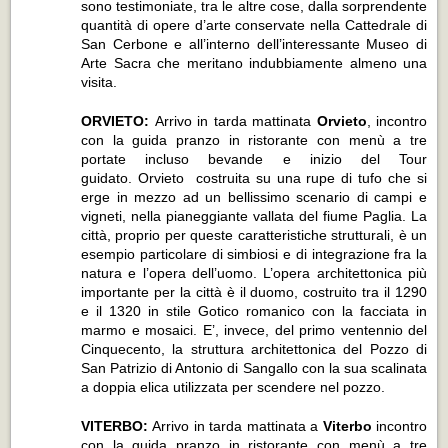
sono testimoniate, tra le altre cose, dalla sorprendente
quantità di opere d’arte conservate nella Cattedrale di
San Cerbone e all’interno dell’interessante Museo di
Arte Sacra che meritano indubbiamente almeno una
visita.
ORVIETO:
Arrivo in tarda mattinata
Orvieto
, incontro
con la guida pranzo in ristorante con menù a tre
portate incluso bevande e inizio del Tour
guidato. Orvieto costruita su una rupe di tufo che si
erge in mezzo ad un bellissimo scenario di campi e
vigneti, nella pianeggiante vallata del fiume Paglia. La
città, proprio per queste caratteristiche strutturali, è un
esempio particolare di simbiosi e di integrazione fra la
natura e l’opera dell’uomo. L’opera architettonica più
importante per la città è il duomo, costruito tra il 1290
e il 1320 in stile Gotico romanico con la facciata in
marmo e mosaici. E’, invece, del primo ventennio del
Cinquecento, la struttura architettonica del Pozzo di
San Patrizio di Antonio di Sangallo con la sua scalinata
a doppia elica utilizzata per scendere nel pozzo.
VITERBO:
Arrivo in tarda mattinata
a
Viterbo
incontro
con la guida pranzo in ristorante con menù a tre