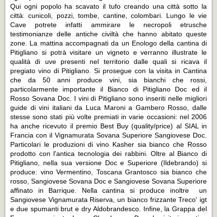
Qui ogni popolo ha scavato il tufo creando una città sotto la
città: cunicoli, pozzi, tombe, cantine, colombari. Lungo le vie
Cave potrete infatti ammirare le necropoli etrusche
testimonianze delle antiche civiltà che hanno abitato queste
zone. La mattina accompagnati da un Enologo della cantina di
Pitigliano si potrà visitare un vigneto e verranno illustrate le
qualità di uve presenti nel territorio dalle quali si ricava il
pregiato vino di Pitigliano. Si prosegue con la visita in Cantina
che da 50 anni produce vini, sia bianchi che rossi,
particolarmente importante il Bianco di Pitigliano Doc ed il
Rosso Sovana Doc. I vini di Pitigliano sono inseriti nelle migliori
guide di vini italiani da Luca Maroni a Gambero Rosso, dalle
stesse sono stati più volte premiati in varie occasioni: nel 2006
ha anche ricevuto il premio Best Buy (quality/price) al SIAL in
Francia con il Vignamurata Sovana Superiore Sangiovese Doc.
Particolari le produzioni di vino Kasher sia bianco che Rosso
prodotto con l'antica tecnologia dei rabbini. Oltre al Bianco di
Pitigliano, nella sua versione Doc e Superiore (Ildebrando) si
produce: vino Vermentino, Toscana Grantosco sia bianco che
rosso, Sangiovese Sovana Doc e Sangiovese Sovana Superiore
affinato in Barrique. Nella cantina si produce inoltre un
Sangiovese Vignamurata Riserva, un bianco frizzante Treco' igt
e due spumanti brut e dry Aldobrandesco. Infine, la Grappa del